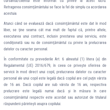
cursantul/clientul este informat cu privire la acest lucru.
Retragerea consimţământului se face la fel de simplu ca acordarea
acestuia.
Atunci când se evaluează dacă consimţământul este dat în mod
liber, se ţine seama cât mai mult de faptul că, printre altele,
executarea unui contract, inclusiv prestarea unui serviciu, este
condiţionată sau nu de consimţământul cu privire la prelucrarea
datelor cu caracter personal.
În conformitate cu prevederile Art. 6 alineatul (1) litera (a) din
Regulamentul (UE) 2016/679, în ceea ce priveşte oferirea de
servicii în mod direct unui copil, prelucrarea datelor cu caracter
personal ale unui copil este legală dacă copilul are cel puţin vârsta
de 16 ani. Dacă copilul are sub vârsta de 16 ani, respectiva
prelucrare este legală numai dacă şi în măsura în care
consimţământul respectiv este acordat sau autorizat de titularul
răspunderii părinteşti asupra copilului.