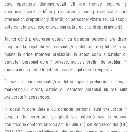
care operatorul demonstrează că are motive legitime şi
imperioase care justifică prelucrarea şi care prevalează asupra
intereselor, drepturilor şi libertăţilor persoanei vizate sau că scopul
este constatarea, exercitarea sau apărarea unui drept în instanţă.
Atunci când prelucrarea datelor cu caracter personal are drept
scop marketingul direct, cursantul/clientul are dreptul de a se
opune în orice moment prelucrării în acest scop a datelor cu
caracter personal care îl privesc, inclusiv creării de profiluri, în
măsura în care este legată de marketingul direct respectiv.
În cazul în care cursantul/clientul se opune prelucrării în scopul
marketingului direct, datele cu caracter personal nu mai sunt
prelucrate în acest scop.
În cazul în care datele cu caracter personal sunt prelucrate în
scopuri de cercetare ştiinţifică sau istorică sau în scopuri
statistice în conformitate cu Art. 89 alin. (1) din Regulamentul (UE)