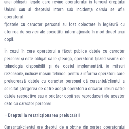
unei obligaţii legale care revine operatorului în temeiul dreptului
Uniunii sau al dreptului intern sub incidenţa căruia se află
operatorul;
f)datele cu caracter personal au fost colectate în legătură cu
oferirea de servicii ale societăţii informaţionale în mod direct unui
copil.
În cazul în care operatorul a făcut publice datele cu caracter
personal şi este obligat să le şteargă, operatorul, ţinând seama de
tehnologia disponibilă şi de costul implementării, ia măsuri
rezonabile, inclusiv măsuri tehnice, pentru a informa operatorii care
prelucrează datele cu caracter personal că cursantul/clientul a
solicitat ştergerea de către aceşti operatori a oricăror linkuri către
datele respective sau a oricăror copii sau reproduceri ale acestor
date cu caracter personal.
–
Dreptul la restricţionarea prelucrării
Cursantul/clientul are dreptul de a obţine din partea operatorului