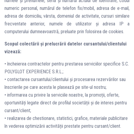
numele și prenumele, seria și numărul actului de identitate, codul
numeric personal, numărul de telefon fix/mobil, adresa de e-mail,
adresa de domiciliu, vârsta, domeniul de activitate, cursuri similare
frecventate anterior, numele de utilizator și adresa IP a
computerului dumneavoastră, preluate prin folosirea de cookies.
Scopul colectării și prelucrării datelor cursantului/clientului
vizează:
• încheierea contractelor pentru prestarea serviciilor specifice S.C.
POLYGLOT EXPERIENCE S.R.L.;
• contactarea cursantului/clientului și procesarea rezervărilor sau
înscrierile pe care acesta le plasează pe site-ul nostru;
• informarea cu privire la serviciile noastre, la promoții, oferte,
oportunități legate direct de profilul societății și de interes pentru
cursant/client;
• realizarea de chestionare, statistici, grafice, materiale publicitare
în vederea optimizării activității prestate pentru cursant/client.