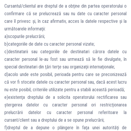
Cursantul/clientul are dreptul de a obţine din partea operatorului o
confirmare că se prelucrează sau nu date cu caracter personal
care îl privesc şi, în caz afirmativ, acces la datele respective şi la
următoarele informaţii:
a)scopurile prelucrării;
b)categoriile de date cu caracter personal vizate;
c)destinatarii sau categoriile de destinatari cărora datele cu
caracter personal le-au fost sau urmează să le fie divulgate, în
special destinatari din ţări terţe sau organizaţii internaţionale;
d)acolo unde este posibil, perioada pentru care se preconizează
că vor fi stocate datele cu caracter personal sau, dacă acest lucru
nu este posibil, criteriile utilizate pentru a stabili această perioadă;
e)existenţa dreptului de a solicita operatorului rectificarea sau
ştergerea datelor cu caracter personal ori restricţionarea
prelucrării datelor cu caracter personal referitoare la
cursant/client sau a dreptului de a se opune prelucrării;
f)dreptul de a depune o plângere în faţa unei autorităţi de