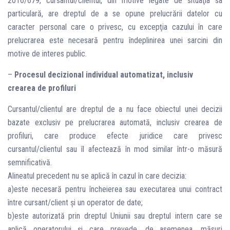
2016/679, cursantul/clientul, din motive legate de situaţia sa
particulară, are dreptul de a se opune prelucrării datelor cu
caracter personal care o privesc, cu excepţia cazului în care
prelucrarea este necesară pentru îndeplinirea unei sarcini din
motive de interes public.
–
Procesul decizional individual automatizat, inclusiv
crearea de profiluri
Cursantul/clientul are dreptul de a nu face obiectul unei decizii
bazate exclusiv pe prelucrarea automată, inclusiv crearea de
profiluri, care produce efecte juridice care privesc
cursantul/clientul sau îl afectează în mod similar într-o măsură
semnificativă.
Alineatul precedent nu se aplică în cazul în care decizia:
a)este necesară pentru încheierea sau executarea unui contract
între cursant/client şi un operator de date;
b)este autorizată prin dreptul Uniunii sau dreptul intern care se
aplică operatorului şi care prevede, de asemenea, măsuri