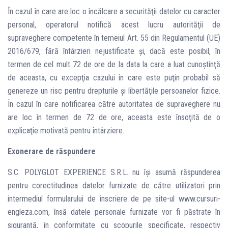
În cazul în care are loc o încălcare a securităţii datelor cu caracter
personal, operatorul notifică acest lucru autorităţii de
supraveghere competente în temeiul Art. 55 din Regulamentul (UE)
2016/679, fără întârzieri nejustificate şi, dacă este posibil, în
termen de cel mult 72 de ore de la data la care a luat cunoştinţă
de aceasta, cu excepţia cazului în care este puţin probabil să
genereze un risc pentru drepturile şi libertăţile persoanelor fizice.
În cazul în care notificarea către autoritatea de supraveghere nu
are loc în termen de 72 de ore, aceasta este însoţită de o
explicaţie motivată pentru întârziere.
Exonerare de răspundere
S.C. POLYGLOT EXPERIENCE S.R.L. nu își asumă răspunderea
pentru corectitudinea datelor furnizate de către utilizatori prin
intermediul formularului de înscriere de pe site-ul www.cursuri-
engleza.com, însă datele personale furnizate vor fi păstrate în
siguranță, în conformitate cu scopurile specificate, respectiv