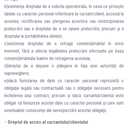
b)existenţa dreptului de a solicita operatorului, în ceea ce priveşte
datele cu caracter personal referitoare la cursant/client, accesul la
acestea, rectificarea sau ştergerea acestora sau restricţionarea
prelucrării sau a dreptului de a se opune prelucrării, precum şi a
dreptului la portabilitatea datelor;
c)existenţa dreptului de a retrage consimţământul în orice
moment, fără a afecta legalitatea prelucrării efectuate pe baza
consimţământului înainte de retragerea acestuia;
d)dreptul de a depune o plângere în faţa unei autorităţi de
supraveghere;
e)dacă furnizarea de date cu caracter personal reprezintă o
obligaţie legală sau contractuală sau o obligaţie necesară pentru
încheierea unui contract, precum şi dacă cursantul/clientul este
obligat să furnizeze aceste date cu caracter personal şi care sunt
eventualele consecinţe ale nerespectării acestei obligaţii;
–
Dreptul de acces al cursantului/clientului