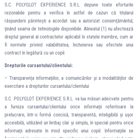
S.C. POLYGLOT EXPERIENCE S.R.L. depune toate eforturile
rezonabile pentru a verifica în astfel de cazuri că titularul
răspunderii părinteşti a acordat sau a autorizat consimţământul,
ţinând seama de tehnologiile disponibile. Alineatul (1) nu afectează
dreptul general al contractelor aplicabil în statele membre, cum ar
fi normele privind valabilitatea, încheierea sau efectele unui
contract în legătură cu un copil.
Drepturile cursantului/clientului:
– Transparenţa informaţiilor, a comunicărilor şi a modalităţilor de
exercitare a drepturilor cursantului/clientului
S.C. POLYGLOT EXPERIENCE S.R.L. va lua măsuri adecvate pentru
a furniza cursantului/clientului orice informaţii referitoare la
prelucrare, într-o formă concisă, transparentă, inteligibilă şi uşor
accesibilă, utilizând un limbaj clar şi simplu, în special pentru orice
informaţii adresate în mod specific unui copil. Informaţiile se