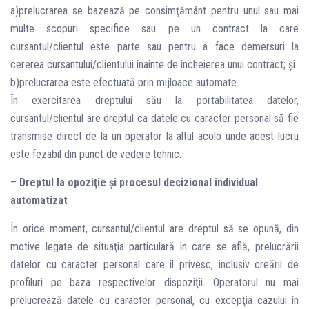
a)prelucrarea se bazează pe consimţământ pentru unul sau mai
multe scopuri specifice sau pe un contract la care
cursantul/clientul este parte sau pentru a face demersuri la
cererea cursantului/clientului înainte de încheierea unui contract; şi
b)prelucrarea este efectuată prin mijloace automate.
În exercitarea dreptului său la portabilitatea datelor,
cursantul/clientul are dreptul ca datele cu caracter personal să fie
transmise direct de la un operator la altul acolo unde acest lucru
este fezabil din punct de vedere tehnic.
–
Dreptul la opoziţie şi procesul decizional individual
automatizat
În orice moment, cursantul/clientul are dreptul să se opună, din
motive legate de situaţia particulară în care se află, prelucrării
datelor cu caracter personal care îl privesc, inclusiv creării de
profiluri pe baza respectivelor dispoziţii. Operatorul nu mai
prelucrează datele cu caracter personal, cu excepţia cazului în