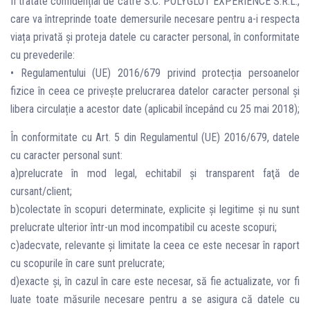
fi tratate confidențial de către S.C. POLYGLOT EXPERIENCE S.R.L.,
care va întreprinde toate demersurile necesare pentru a-i respecta
viața privată și proteja datele cu caracter personal, în conformitate
cu prevederile:
• Regulamentului (UE) 2016/679 privind protecția persoanelor
fizice în ceea ce privește prelucrarea datelor caracter personal și
libera circulație a acestor date (aplicabil începând cu 25 mai 2018);
În conformitate cu Art. 5 din Regulamentul (UE) 2016/679, datele
cu caracter personal sunt:
a)prelucrate în mod legal, echitabil şi transparent faţă de
cursant/client;
b)colectate în scopuri determinate, explicite şi legitime şi nu sunt
prelucrate ulterior într-un mod incompatibil cu aceste scopuri;
c)adecvate, relevante şi limitate la ceea ce este necesar în raport
cu scopurile în care sunt prelucrate;
d)exacte şi, în cazul în care este necesar, să fie actualizate, vor fi
luate toate măsurile necesare pentru a se asigura că datele cu