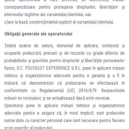
corespunzătoare pentru protejarea drepturilor, libertăţilor şi
intereselor legitime ale cursantului/clientului; sau
c)are la bază consimţământul explicit al cursantului/clientului.
Obligaţii generale ale operatorului
Ţinând seama de natura, domeniul de aplicare, contextul şi
scopurile prelucrării, precum şi de riscurile cu grade diferite de
probabilitate şi gravitate pentru drepturile şi libertăţile persoanelor
fizice, S.C. POLYGLOT EXPERIENCE S.R.L. pune în aplicare măsuri
tehnice şi organizatorice adecvate pentru a garanta şi a fi în
măsură să demonstreze că prelucrarea se efectuează în
conformitate cu Regulamentul (UE) 2016/679. Respectivele
măsuri se revizuiesc şi se actualizează dacă este necesar.
Operatorul pune în aplicare măsuri tehnice şi organizatorice
adecvate pentru a asigura că, în mod implicit, sunt prelucrate
numai date cu caracter personal care sunt necesare pentru fiecare
scop specific al prelucrării.