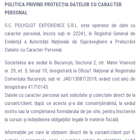
POLITICA PRIVIND PROTECȚIA DATELOR CU CARACTER
PERSONAL
S.C. POLYGLOT EXPERIENCE S.R.L. este operator de date cu
caracter personal, înscris sub nr. 22241, în Registrul General de
Evidenţă a Autorității Naționale de Supraveghere a Prelucrării
Datelor cu Caracter Personal.
Societatea are sediul în București, Sectorul 2, str. Matei Voievod
nr. 29, et. 3, biroul 19, înregistrată la Oficiu1 Național al Registrului
Comerțului București, sub nr. J40/13087/2019, având cod unic de
înregistrare 41710145.
Datele cu caracter personal sunt solicitate și colectate direct de la
cursant/client, după ce acesta și-a dat consimțământul, la sediul
nostru sau la completarea formularului de pe site, pentru înscrierea
la cursuri și îndeplinirea obligațiilor legale în materie fiscală.
Informațiile pe care le obținem direct de la cursant/client pot fi: