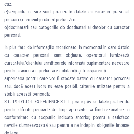
caz;
c)scopurile în care sunt prelucrate datele cu caracter personal,
precum şi temeiul juridic al prelucrării;
e)destinatarii sau categoriile de destinatari ai datelor cu caracter
personal;
În plus faţă de informaţiile menţionate, în momentul în care datele
cu caracter personal sunt obţinute, operatorul furnizează
cursantului/clientului următoarele informaţii suplimentare necesare
pentru a asigura o prelucrare echitabilă şi transparentă:
a)perioada pentru care vor fi stocate datele cu caracter personal
sau, dacă acest lucru nu este posibil, criteriile utilizate pentru a
stabili această perioadă;
S.C. POLYGLOT EXPERIENCE S.R.L. poate păstra datele prelucrate
pentru diferite perioade de timp, apreciate ca fiind rezonabile, în
conformitate cu scopurile indicate anterior, pentru a satisface
nevoile dumneavoastră sau pentru a ne îndeplini obligațiile impuse
de lege.