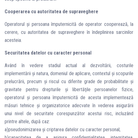
Cooperarea cu autoritatea de supraveghere
Operatorul şi persoana împuternicită de operator cooperează, la
cerere, cu autoritatea de supraveghere în îndeplinirea sarcinilor
acesteia.
Securitatea datelor cu caracter personal
Având în vedere stadiul actual al dezvoltării, costurile
implementării şi natura, domeniul de aplicare, contextul şi scopurile
prelucrării, precum şi riscul cu diferite grade de probabilitate şi
gravitate pentru drepturile şi libertăţile persoanelor fizice,
operatorul şi persoana împuternicită de acesta implementează
măsuri tehnice şi organizatorice adecvate în vederea asigurării
unui nivel de securitate corespunzător acestui risc, incluzând
printre altele, după caz:
a)pseudonimizarea şi criptarea datelor cu caracter personal;
b)capacitatea de a asigura confidenţialitatea, integritatea,