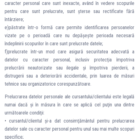
caracter personal care sunt inexacte, având în vedere scopurile
pentru care sunt prelucrate, sunt şterse sau rectificate fără
întârziere;
e)păstrate într-o formă care permite identificarea persoanelor
vizate pe o perioadă care nu depăşeşte perioada necesară
îndeplinirii scopurilor în care sunt prelucrate datele;
f)prelucrate într-un mod care asigură securitatea adecvată a
datelor cu caracter personal, inclusiv protecţia împotriva
prelucrării neautorizate sau ilegale şi împotriva pierderii, a
distrugerii sau a deteriorării accidentale, prin luarea de măsuri
tehnice sau organizatorice corespunzătoare.
Prelucrarea datelor personale ale cursantului/clientului este legală
numai dacă şi în măsura în care se aplică cel puţin una dintre
următoarele condiţii:
• cursantul/clientul şi-a dat consimţământul pentru prelucrarea
datelor sale cu caracter personal pentru unul sau mai multe scopuri
specifice;