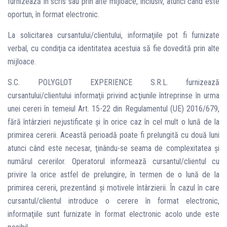
furnizează în scris sau prin alte mijloace, inclusiv, atunci când este
oportun, în format electronic.
La solicitarea cursantului/clientului, informaţiile pot fi furnizate
verbal, cu condiţia ca identitatea acestuia să fie dovedită prin alte
mijloace.
S.C. POLYGLOT EXPERIENCE S.R.L. furnizează
cursantului/clientului informaţii privind acţiunile întreprinse în urma
unei cereri în temeiul Art. 15-22 din Regulamentul (UE) 2016/679,
fără întârzieri nejustificate şi în orice caz în cel mult o lună de la
primirea cererii. Această perioadă poate fi prelungită cu două luni
atunci când este necesar, ţinându-se seama de complexitatea şi
numărul cererilor. Operatorul informează cursantul/clientul cu
privire la orice astfel de prelungire, în termen de o lună de la
primirea cererii, prezentând şi motivele întârzierii. În cazul în care
cursantul/clientul introduce o cerere în format electronic,
informaţiile sunt furnizate în format electronic acolo unde este