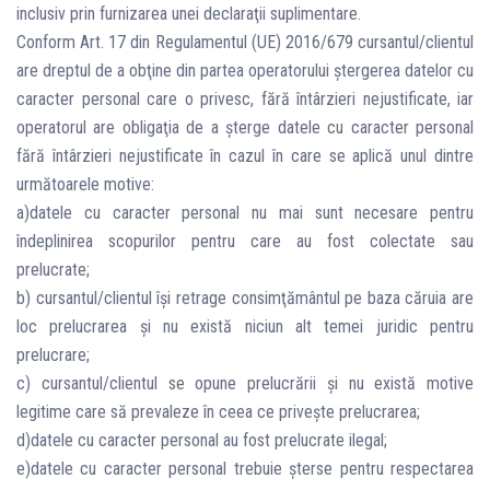
inclusiv prin furnizarea unei declaraţii suplimentare.
Conform Art. 17 din Regulamentul (UE) 2016/679 cursantul/clientul
are dreptul de a obţine din partea operatorului ştergerea datelor cu
caracter personal care o privesc, fără întârzieri nejustificate, iar
operatorul are obligaţia de a şterge datele cu caracter personal
fără întârzieri nejustificate în cazul în care se aplică unul dintre
următoarele motive:
a)datele cu caracter personal nu mai sunt necesare pentru
îndeplinirea scopurilor pentru care au fost colectate sau
prelucrate;
b) cursantul/clientul îşi retrage consimţământul pe baza căruia are
loc prelucrarea şi nu există niciun alt temei juridic pentru
prelucrare;
c) cursantul/clientul se opune prelucrării şi nu există motive
legitime care să prevaleze în ceea ce priveşte prelucrarea;
d)datele cu caracter personal au fost prelucrate ilegal;
e)datele cu caracter personal trebuie şterse pentru respectarea