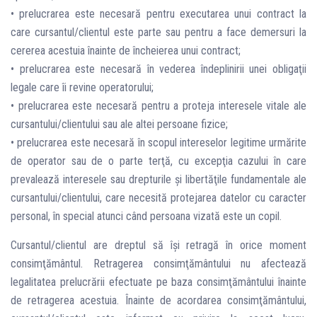
• prelucrarea este necesară pentru executarea unui contract la
care cursantul/clientul este parte sau pentru a face demersuri la
cererea acestuia înainte de încheierea unui contract;
• prelucrarea este necesară în vederea îndeplinirii unei obligaţii
legale care îi revine operatorului;
• prelucrarea este necesară pentru a proteja interesele vitale ale
cursantului/clientului sau ale altei persoane fizice;
• prelucrarea este necesară în scopul intereselor legitime urmărite
de operator sau de o parte terţă, cu excepţia cazului în care
prevalează interesele sau drepturile şi libertăţile fundamentale ale
cursantului/clientului, care necesită protejarea datelor cu caracter
personal, în special atunci când persoana vizată este un copil.
Cursantul/clientul are dreptul să îşi retragă în orice moment
consimţământul. Retragerea consimţământului nu afectează
legalitatea prelucrării efectuate pe baza consimţământului înainte
de retragerea acestuia. Înainte de acordarea consimţământului,