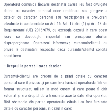
Operatorul comunică fiecărui destinatar căruia i-au fost divulgate
datele cu caracter personal orice rectificare sau ştergere a
datelor cu caracter personal sau restricţionare a prelucrării
efectuate în conformitate cu Art. 16, Art. 17 alin. (1) şi Art. 18 din
Regulamentul (UE) 2016/679, cu excepţia cazului în care acest
lucru se dovedeşte imposibil sau presupune eforturi
disproporţionate. Operatorul informează cursantul/clientul cu
privire la destinatarii respectivi dacă cursantul/clientul solicită
acest lucru.
–
Dreptul la portabilitatea datelor
Cursantul/clientul are dreptul de a primi datele cu caracter
personal care îl privesc şi pe care le-a furnizat operatorului într-un
format structurat, utilizat în mod curent şi care poate fi citit
automat şi are dreptul de a transmite aceste date altui operator,
fără obstacole din partea operatorului căruia i-au fost furnizate
datele cu caracter personal, în cazul în care: