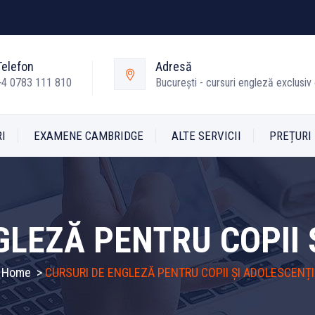
Telefon
Adresă
+4 0783 111 810
București - cursuri engleză exclusiv 
I
EXAMENE CAMBRIDGE
ALTE SERVICII
PREȚURI
GLEZĂ PENTRU COPII 
Home
>
CURSURI DE ENGLEZĂ PENTRU COPII ȘI ADOLESCENȚI